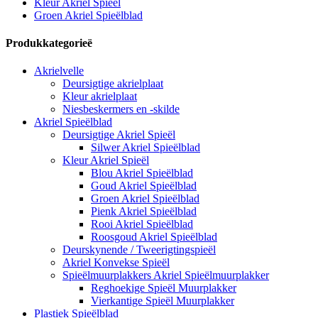
Kleur Akriel Spieël
Groen Akriel Spieëlblad
Produkkategorieë
Akrielvelle
Deursigtige akrielplaat
Kleur akrielplaat
Niesbeskermers en -skilde
Akriel Spieëlblad
Deursigtige Akriel Spieël
Silwer Akriel Spieëlblad
Kleur Akriel Spieël
Blou Akriel Spieëlblad
Goud Akriel Spieëlblad
Groen Akriel Spieëlblad
Pienk Akriel Spieëlblad
Rooi Akriel Spieëlblad
Roosgoud Akriel Spieëlblad
Deurskynende / Tweerigtingspieël
Akriel Konvekse Spieël
Spieëlmuurplakkers Akriel Spieëlmuurplakker
Reghoekige Spieël Muurplakker
Vierkantige Spieël Muurplakker
Plastiek Spieëlblad