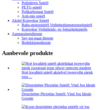
Polistireen Spieël
PETG-spieël
Polikarbonaat Spieël
Anti-mis spieël
Akriel Konvekse Spieël
Baba-motorspieël Veiligheidsmotorstoelspieël
Konvekse Veiligheids- en Sekuriteitspieëls
Aanpassingsdienste
Sny-tot-maat dienste
Bedekkingsdienste
Aanbevole produkte
Hoë kwaliteit spieël akrielvel tweesydig pienk
roos ...
Deursigtige Plexiglas Spieël: Vind Jou Ideale
Grootte