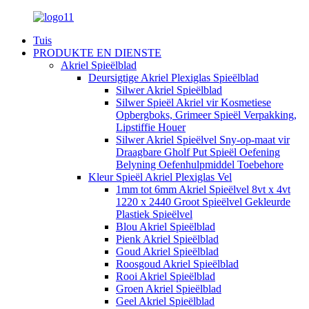
Tuis
PRODUKTE EN DIENSTE
Akriel Spieëlblad
Deursigtige Akriel Plexiglas Spieëlblad
Silwer Akriel Spieëlblad
Silwer Spieël Akriel vir Kosmetiese
Opbergboks, Grimeer Spieël Verpakking,
Lipstiffie Houer
Silwer Akriel Spieëlvel Sny-op-maat vir
Draagbare Gholf Put Spieël Oefening
Belyning Oefenhulpmiddel Toebehore
Kleur Spieël Akriel Plexiglas Vel
1mm tot 6mm Akriel Spieëlvel 8vt x 4vt
1220 x 2440 Groot Spieëlvel Gekleurde
Plastiek Spieëlvel
Blou Akriel Spieëlblad
Pienk Akriel Spieëlblad
Goud Akriel Spieëlblad
Roosgoud Akriel Spieëlblad
Rooi Akriel Spieëlblad
Groen Akriel Spieëlblad
Geel Akriel Spieëlblad