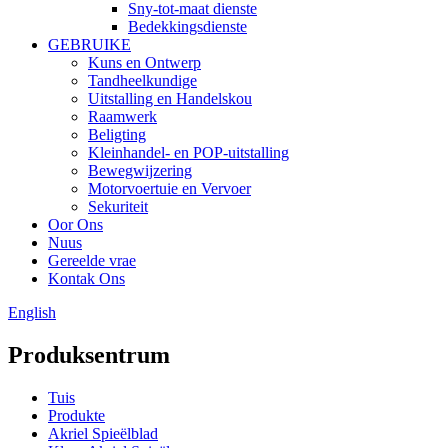
Sny-tot-maat dienste
Bedekkingsdienste
GEBRUIKE
Kuns en Ontwerp
Tandheelkundige
Uitstalling en Handelskou
Raamwerk
Beligting
Kleinhandel- en POP-uitstalling
Bewegwijzering
Motorvoertuie en Vervoer
Sekuriteit
Oor Ons
Nuus
Gereelde vrae
Kontak Ons
English
Produksentrum
Tuis
Produkte
Akriel Spieëlblad