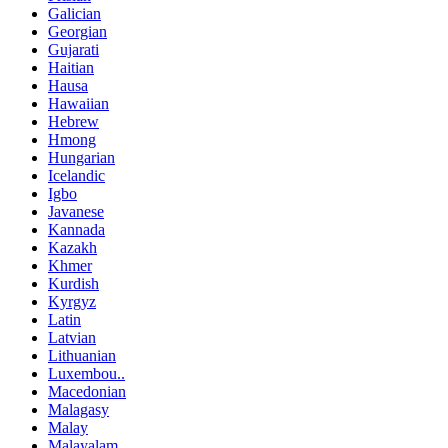
Galician
Georgian
Gujarati
Haitian
Hausa
Hawaiian
Hebrew
Hmong
Hungarian
Icelandic
Igbo
Javanese
Kannada
Kazakh
Khmer
Kurdish
Kyrgyz
Latin
Latvian
Lithuanian
Luxembou..
Macedonian
Malagasy
Malay
Malayalam