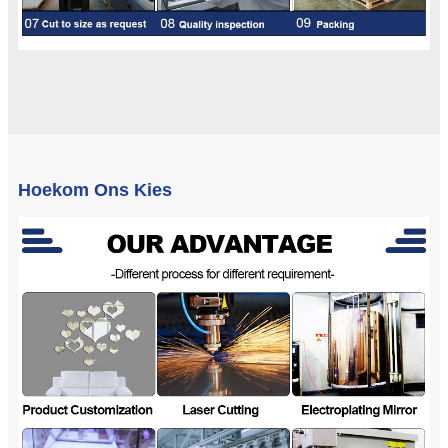
Hoekom Ons Kies