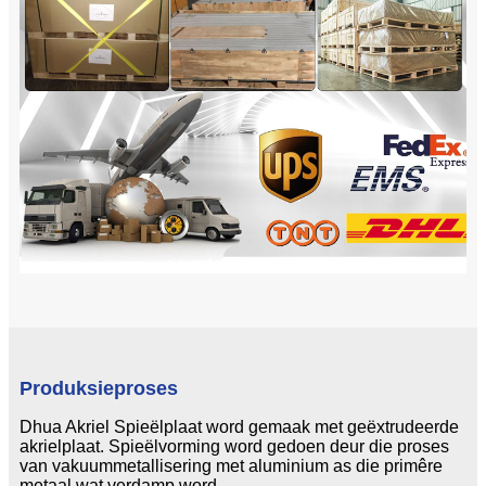
Produksieproses
Dhua Akriel Spieëlplaat word gemaak met geëxtrudeerde
akrielplaat. Spieëlvorming word gedoen deur die proses
van vakuummetallisering met aluminium as die primêre
metaal wat verdamp word.