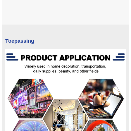
Toepassing