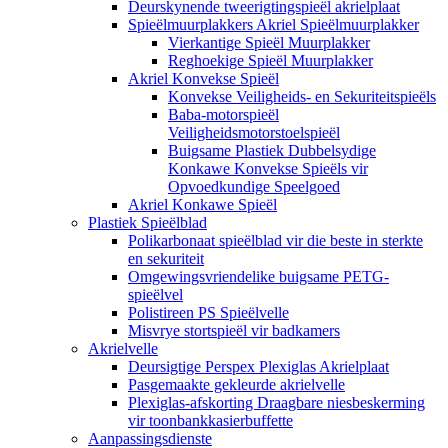
Deurskynende tweerigtingspieël akrielplaat
Spieëlmuurplakkers Akriel Spieëlmuurplakker
Vierkantige Spieël Muurplakker
Reghoekige Spieël Muurplakker
Akriel Konvekse Spieël
Konvekse Veiligheids- en Sekuriteitspieëls
Baba-motorspieël
Veiligheidsmotorstoelspieël
Buigsame Plastiek Dubbelsydige
Konkawe Konvekse Spieëls vir
Opvoedkundige Speelgoed
Akriel Konkawe Spieël
Plastiek Spieëlblad
Polikarbonaat spieëlblad vir die beste in sterkte
en sekuriteit
Omgewingsvriendelike buigsame PETG-
spieëlvel
Polistireen PS Spieëlvelle
Misvrye stortspieël vir badkamers
Akrielvelle
Deursigtige Perspex Plexiglas Akrielplaat
Pasgemaakte gekleurde akrielvelle
Plexiglas-afskorting Draagbare niesbeskerming
vir toonbankkasierbuffette
Aanpassingsdienste