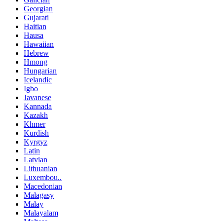
Georgian
Gujarati
Haitian
Hausa
Hawaiian
Hebrew
Hmong
Hungarian
Icelandic
Igbo
Javanese
Kannada
Kazakh
Khmer
Kurdish
Kyrgyz
Latin
Latvian
Lithuanian
Luxembou..
Macedonian
Malagasy
Malay
Malayalam