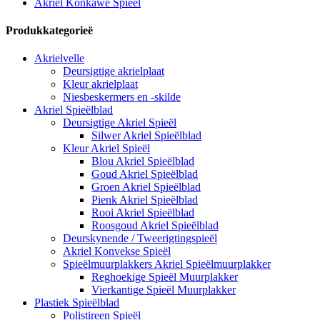
Akriel Konkawe Spieël
Produkkategorieë
Akrielvelle
Deursigtige akrielplaat
Kleur akrielplaat
Niesbeskermers en -skilde
Akriel Spieëlblad
Deursigtige Akriel Spieël
Silwer Akriel Spieëlblad
Kleur Akriel Spieël
Blou Akriel Spieëlblad
Goud Akriel Spieëlblad
Groen Akriel Spieëlblad
Pienk Akriel Spieëlblad
Rooi Akriel Spieëlblad
Roosgoud Akriel Spieëlblad
Deurskynende / Tweerigtingspieël
Akriel Konvekse Spieël
Spieëlmuurplakkers Akriel Spieëlmuurplakker
Reghoekige Spieël Muurplakker
Vierkantige Spieël Muurplakker
Plastiek Spieëlblad
Polistireen Spieël