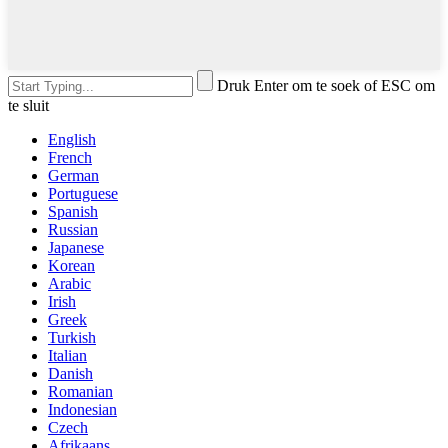
Druk Enter om te soek of ESC om
te sluit
English
French
German
Portuguese
Spanish
Russian
Japanese
Korean
Arabic
Irish
Greek
Turkish
Italian
Danish
Romanian
Indonesian
Czech
Afrikaans