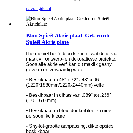
navraag
detail
Blou Spieël Akrielplaat, Gekleurde
Spieël Akrielplate
Hierdie vel het 'n blou kleurtint wat dit ideaal
maak vir ontwerp- en dekoratiewe projekte.
Soos alle akrielverf, kan dit maklik gesny,
gevorm en vervaardig word.
• Beskikbaar in 48″ x 72″ / 48″ x 96″
(1220*1830mm/1220x2440mm) velle
• Beskikbaar in diktes van .039″ tot .236″
(1.0 – 6.0 mm)
• Beskikbaar in blou, donkerblou en meer
persoonlike kleure
• Sny-tot-grootte aanpassing, dikte opsies
beskikbaar