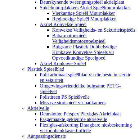
Deurskynende tweerigtingspieël akrielplaat
Spieëlmuurplakkers Akriel Spieëlmuurplakker
Vierkantige Spieël Muurplakker
Reghoekige Spieël Muurplakker
Akriel Konvekse Spieël
Konvekse Veiligheids- en Sekuriteitspieëls
Baba-motorspieël
Veiligheidsmotorstoelspieël
Buigsame Plastiek Dubbelsydige
Konkawe Konvekse Spieëls vir
Opvoedkundige Speelgoed
Akriel Konkawe Spieël
Plastiek Spieëlblad
Polikarbonaat spieëlblad vir die beste in sterkte
en sekuriteit
Omgewingsvriendelike buigsame PETG-
spieëlvel
Polistireen PS Spieëlvelle
Misvrye stortspieël vir badkamers
Akrielvelle
Deursigtige Perspex Plexiglas Akrielplaat
Pasgemaakte gekleurde akrielvelle
Plexiglas-afskorting Draagbare niesbeskerming
vir toonbankkasierbuffette
Aanpassingsdienste