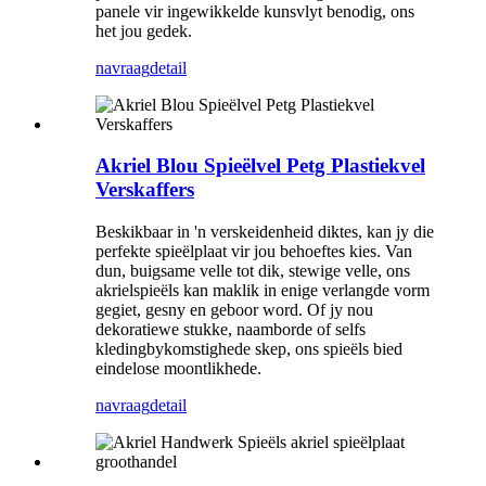
panele vir ingewikkelde kunsvlyt benodig, ons
het jou gedek.
navraag
detail
Akriel Blou Spieëlvel Petg Plastiekvel
Verskaffers
Beskikbaar in 'n verskeidenheid diktes, kan jy die
perfekte spieëlplaat vir jou behoeftes kies. Van
dun, buigsame velle tot dik, stewige velle, ons
akrielspieëls kan maklik in enige verlangde vorm
gegiet, gesny en geboor word. Of jy nou
dekoratiewe stukke, naamborde of selfs
kledingbykomstighede skep, ons spieëls bied
eindelose moontlikhede.
navraag
detail