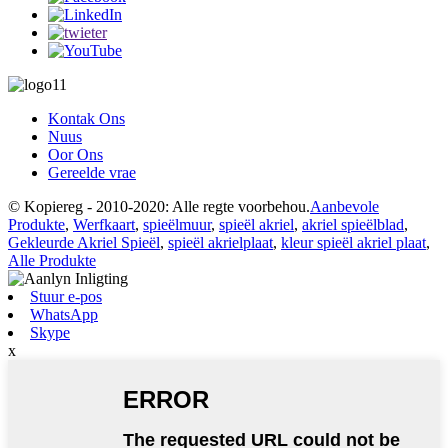
Kontak Ons
Nuus
Oor Ons
Gereelde vrae
© Kopiereg - 2010-2020: Alle regte voorbehou.
Aanbevole
Produkte
,
Werfkaart
,
spieëlmuur
,
spieël akriel
,
akriel spieëlblad
,
Gekleurde Akriel Spieël
,
spieël akrielplaat
,
kleur spieël akriel plaat
,
Alle Produkte
Stuur e-pos
WhatsApp
Skype
x