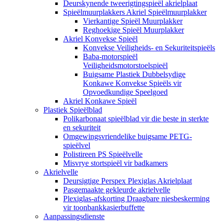
Deurskynende tweerigtingspieël akrielplaat
Spieëlmuurplakkers Akriel Spieëlmuurplakker
Vierkantige Spieël Muurplakker
Reghoekige Spieël Muurplakker
Akriel Konvekse Spieël
Konvekse Veiligheids- en Sekuriteitspieëls
Baba-motorspieël
Veiligheidsmotorstoelspieël
Buigsame Plastiek Dubbelsydige
Konkawe Konvekse Spieëls vir
Opvoedkundige Speelgoed
Akriel Konkawe Spieël
Plastiek Spieëlblad
Polikarbonaat spieëlblad vir die beste in sterkte
en sekuriteit
Omgewingsvriendelike buigsame PETG-
spieëlvel
Polistireen PS Spieëlvelle
Misvrye stortspieël vir badkamers
Akrielvelle
Deursigtige Perspex Plexiglas Akrielplaat
Pasgemaakte gekleurde akrielvelle
Plexiglas-afskorting Draagbare niesbeskerming
vir toonbankkasierbuffette
Aanpassingsdienste