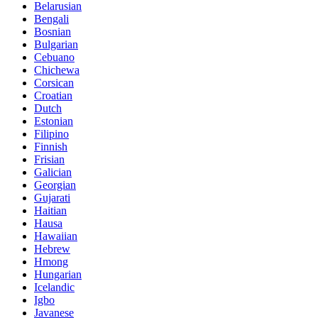
Belarusian
Bengali
Bosnian
Bulgarian
Cebuano
Chichewa
Corsican
Croatian
Dutch
Estonian
Filipino
Finnish
Frisian
Galician
Georgian
Gujarati
Haitian
Hausa
Hawaiian
Hebrew
Hmong
Hungarian
Icelandic
Igbo
Javanese