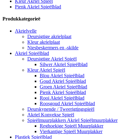
Kleur Akriel Spieël
Pienk Akriel Spieëlblad
Produkkategorieë
Akrielvelle
Deursigtige akrielplaat
Kleur akrielplaat
Niesbeskermers en -skilde
Akriel Spieëlblad
Deursigtige Akriel Spieël
Silwer Akriel Spieëlblad
Kleur Akriel Spieël
Blou Akriel Spieëlblad
Goud Akriel Spieëlblad
Groen Akriel Spieëlblad
Pienk Akriel Spieëlblad
Rooi Akriel Spieëlblad
Roosgoud Akriel Spieëlblad
Deurskynende / Tweerigtingspieël
Akriel Konvekse Spieël
Spieëlmuurplakkers Akriel Spieëlmuurplakker
Reghoekige Spieël Muurplakker
Vierkantige Spieël Muurplakker
Plastiek Spieëlblad