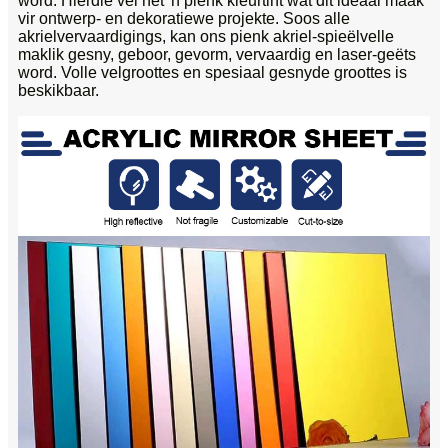
word. Hierdie vel het 'n pienk kleurtint wat dit ideaal maak
vir ontwerp- en dekoratiewe projekte. Soos alle
akrielvervaardigings, kan ons pienk akriel-spieëlvelle
maklik gesny, geboor, gevorm, vervaardig en laser-geëts
word. Volle velgroottes en spesiaal gesnyde groottes is
beskikbaar.