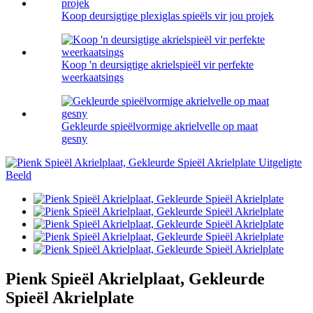
Koop deursigtige plexiglas spieëls vir jou projek
Koop 'n deursigtige akrielspieël vir perfekte
weerkaatsings
Gekleurde spieëlvormige akrielvelle op maat
gesny
Pienk Spieël Akrielplaat, Gekleurde
Spieël Akrielplate