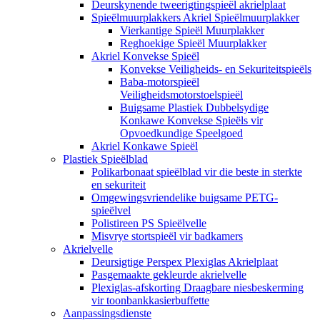
Deurskynende tweerigtingspieël akrielplaat
Spieëlmuurplakkers Akriel Spieëlmuurplakker
Vierkantige Spieël Muurplakker
Reghoekige Spieël Muurplakker
Akriel Konvekse Spieël
Konvekse Veiligheids- en Sekuriteitspieëls
Baba-motorspieël
Veiligheidsmotorstoelspieël
Buigsame Plastiek Dubbelsydige
Konkawe Konvekse Spieëls vir
Opvoedkundige Speelgoed
Akriel Konkawe Spieël
Plastiek Spieëlblad
Polikarbonaat spieëlblad vir die beste in sterkte
en sekuriteit
Omgewingsvriendelike buigsame PETG-
spieëlvel
Polistireen PS Spieëlvelle
Misvrye stortspieël vir badkamers
Akrielvelle
Deursigtige Perspex Plexiglas Akrielplaat
Pasgemaakte gekleurde akrielvelle
Plexiglas-afskorting Draagbare niesbeskerming
vir toonbankkasierbuffette
Aanpassingsdienste