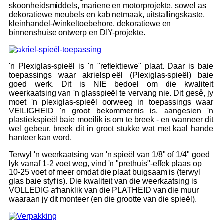
skoonheidsmiddels, mariene en motorprojekte, sowel as
dekoratiewe meubels en kabinetmaak, uitstallingskaste,
kleinhandel-/winkeltoebehore, dekoratiewe en
binnenshuise ontwerp en DIY-projekte.
'n Plexiglas-spieël is 'n "reflektiewe" plaat. Daar is baie
toepassings waar akrielspieël (Plexiglas-spieël) baie
goed werk. Dit is NIE bedoel om die kwaliteit
weerkaatsing van 'n glasspieël te vervang nie. Dit gesê, jy
moet 'n plexiglas-spieël oorweeg in toepassings waar
VEILIGHEID 'n groot bekommernis is, aangesien 'n
plastiekspieël baie moeilik is om te breek - en wanneer dit
wel gebeur, breek dit in groot stukke wat met kaal hande
hanteer kan word.
Terwyl 'n weerkaatsing van 'n spieël van 1/8" of 1/4" goed
lyk vanaf 1-2 voet weg, vind 'n "prethuis"-effek plaas op
10-25 voet of meer omdat die plaat buigsaam is (terwyl
glas baie styf is). Die kwaliteit van die weerkaatsing is
VOLLEDIG afhanklik van die PLATHEID van die muur
waaraan jy dit monteer (en die grootte van die spieël).