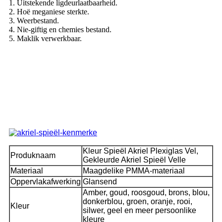
1. Uitstekende ligdeurlaatbaarheid.
2. Hoë meganiese sterkte.
3. Weerbestand.
4. Nie-giftig en chemies bestand.
5. Maklik verwerkbaar.
Kleur Spieël Akriel Plexiglas Vel,
Produknaam
Gekleurde Akriel Spieël Velle
Materiaal
Maagdelike PMMA-materiaal
Oppervlakafwerking
Glansend
Amber, goud, roosgoud, brons, blou,
donkerblou, groen, oranje, rooi,
Kleur
silwer, geel en meer persoonlike
kleure